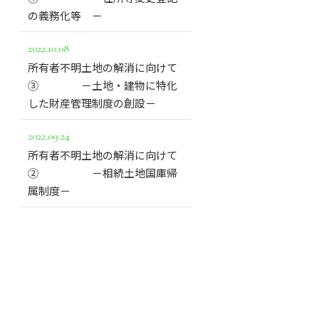
の義務化等 －
2022.10.08
所有者不明土地の解消に向けて
➂ －土地・建物に特化
した財産管理制度の創設－
2022.09.24
所有者不明土地の解消に向けて
➁ －相続土地国庫帰
属制度－