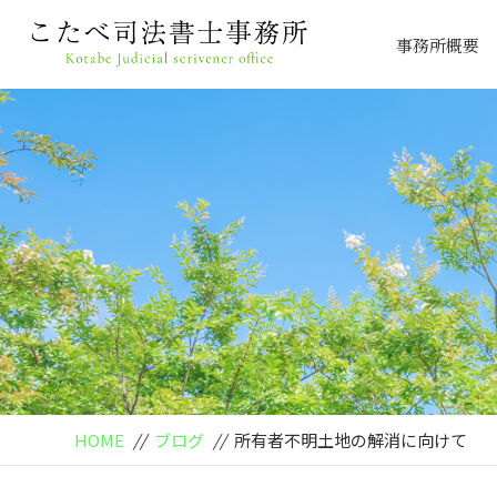
事務所概要
HOME
//
ブログ
//
所有者不明土地の解消に向け